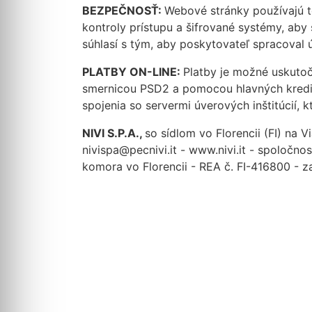
BEZPEČNOSŤ:
Webové stránky používajú t
kontroly prístupu a šifrované systémy, ab
súhlasí s tým, aby poskytovateľ spracoval ú
PLATBY ON-LINE:
Platby je možné uskuto
smernicou PSD2 a pomocou hlavných kredit
spojenia so servermi úverových inštitúcií, 
NIVI S.P.A.,
so sídlom vo Florencii (FI) na
nivispa@pecnivi.it - www.nivi.it - spoločn
komora vo Florencii - REA č. FI-416800 - z