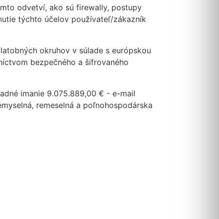
to odvetví, ako sú firewally, postupy
nutie týchto účelov používateľ/zákazník
platobných okruhov v súlade s európskou
dníctvom bezpečného a šifrovaného
ladné imanie 9.075.889,00 € - e-mail
priemyselná, remeselná a poľnohospodárska