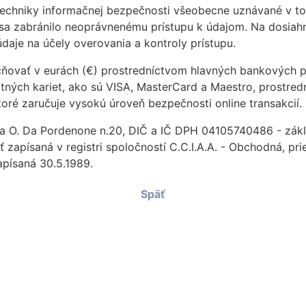
echniky informačnej bezpečnosti všeobecne uznávané v tom
y sa zabránilo neoprávnenému prístupu k údajom. Na dosiah
daje na účely overovania a kontroly prístupu.
čňovať v eurách (€) prostredníctvom hlavných bankových 
ných kariet, ako sú VISA, MasterCard a Maestro, prostre
ktoré zaručuje vysokú úroveň bezpečnosti online transakcií.
 Via O. Da Pordenone n.20, DIČ a IČ DPH 04105740486 - zák
osť zapísaná v registri spoločností C.C.I.A.A. - Obchodná, 
apísaná 30.5.1989.
Späť