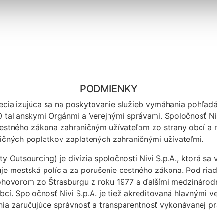
PODMIENKY
pecializujúca sa na poskytovanie služieb vymáhania pohľadáv
0 talianskymi Orgánmi a Verejnými správami. Spoločnosť Ni
estného zákona zahraničným užívateľom zo strany obcí a m
ľničných poplatkov zaplatených zahraničnými užívateľmi.
y Outsourcing) je divízia spoločnosti Nivi S.p.A., ktorá s
je mestská polícia za porušenie cestného zákona. Pod ria
ovorom zo Štrasburgu z roku 1977 a ďalšími medzinárodný
obcí. Spoločnosť Nivi S.p.A. je tiež akreditovaná hlavnými 
nia zaručujúce správnosť a transparentnosť vykonávanej pr