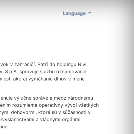
Language
ok v zahraničí. Patrí do holdingu Nivi
vi S.p.A. spravuje službu oznamovania
iest, ako aj vymáhanie dlhov v mene
a venuje výlučne správe a medzinárodnému
dením rozumieme operatívny vývoj všetkých
mi dohovormi, ktoré sú v súčasnosti v
veľvyslanectvami a vládnymi orgánmi
áce.