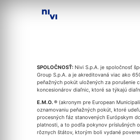
SPOLOČNOSŤ:
Nivi S.p.A. je spoločnosť š
Group S.p.A. a je akreditovaná viac ako 65
peňažných pokút uložených za porušenie c
koncesionárov diaľnic, ktoré sa týkajú dia
E.M.O. ®
(akronym pre European Municipalit
oznamovaniu peňažných pokút, ktoré udeľu
procesných fáz stanovených Európskym doh
platnosti, a to podľa pokynov príslušných 
rôznych štátov, ktorým boli vydané povere