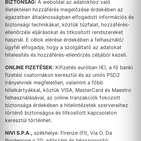
BIZTONSÁG:
A weboldal az adatokhoz való
illetéktelen hozzáférés megelőzése érdekében az
ágazatban általánosságban elfogadott információs és
biztonsági technikákat, köztük tűzfalat, hozzáférés-
ellenőrzési eljárásokat és titkosított rendszereket
használ. E célok elérése érdekében a felhasználó/
ügyfél elfogadja, hogy a szolgáltató az adatokat
hitelesítés és hozzáférés-ellenőrzés céljából kezeli.
ONLINE FIZETÉSEK:
Kifizetés euróban (€), a fő banki
fizetési csatornákon keresztül és az uniós PSD2
irányelvnek megfelelően, valamint a főbb
hitelkártyákkal, köztük VISA, MasterCard és Maestro
felhasználásával, az online tranzakciók fokozott
biztonsága érdekében a hitelintézetek szervereihez
történő biztonságos és titkosított kapcsolaton
keresztül történhet.
NIVI S.P.A.,
székhelye: Firenze (FI), Via O. Da
Pordenone n.20; adószám és héaazonosító: