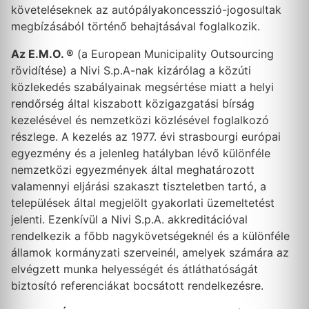
követeléseknek az autópályakoncesszió-jogosultak
megbízásából történő behajtásával foglalkozik.
Az E.M.O. ®
(a European Municipality Outsourcing
rövidítése) a Nivi S.p.A-nak kizárólag a közúti
közlekedés szabályainak megsértése miatt a helyi
rendőrség által kiszabott közigazgatási bírság
kezelésével és nemzetközi közlésével foglalkozó
részlege. A kezelés az 1977. évi strasbourgi európai
egyezmény és a jelenleg hatályban lévő különféle
nemzetközi egyezmények által meghatározott
valamennyi eljárási szakaszt tiszteletben tartó, a
települések által megjelölt gyakorlati üzemeltetést
jelenti. Ezenkívül a Nivi S.p.A. akkreditációval
rendelkezik a főbb nagykövetségeknél és a különféle
államok kormányzati szerveinél, amelyek számára az
elvégzett munka helyességét és átláthatóságát
biztosító referenciákat bocsátott rendelkezésre.