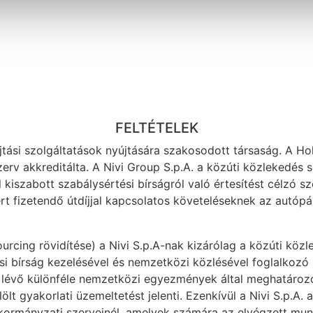
FELTÉTELEK
jtási szolgáltatások nyújtására szakosodott társaság. A Hol
erv akkreditálta. A Nivi Group S.p.A. a közúti közlekedés 
 kiszabott szabálysértési bírságról való értesítést célzó s
ért fizetendő útdíjjal kapcsolatos követeléseknek az autó
urcing rövidítése) a Nivi S.p.A-nak kizárólag a közúti köz
si bírság kezelésével és nemzetközi közlésével foglalkozó 
 lévő különféle nemzetközi egyezmények által meghatározot
lölt gyakorlati üzemeltetést jelenti. Ezenkívül a Nivi S.p.A.
kormányzati szerveinél, amelyek számára az elvégzett munk