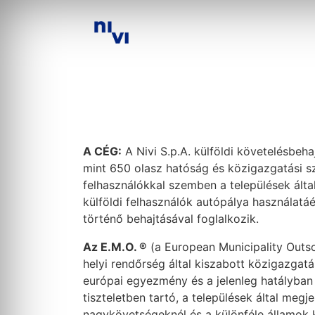
A CÉG:
A Nivi S.p.A. külföldi követelésbeha
mint 650 olasz hatóság és közigazgatási sz
felhasználókkal szemben a települések által
külföldi felhasználók autópálya használatá
történő behajtásával foglalkozik.
Az E.M.O. ®
(a European Municipality Outso
helyi rendőrség által kiszabott közigazgatá
európai egyezmény és a jelenleg hatályban
tiszteletben tartó, a települések által megje
nagykövetségeknél és a különféle államok 