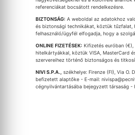
referenciákat bocsátott rendelkezésre.
BIZTONSÁG:
A weboldal az adatokhoz való
és biztonsági technikákat, köztük tűzfalat,
felhasználó/ügyfél elfogadja, hogy a szolgál
ONLINE FIZETÉSEK:
Kifizetés euróban (€),
hitelkártyákkal, köztük VISA, MasterCard é
szervereihez történő biztonságos és titkosí
NIVI S.P.A.,
székhelye: Firenze (FI), Via O
befizetett alaptőke - E-mail: nivispa@pecniv
cégnyilvántartásába bejegyzett társaság - 