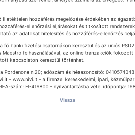
 illetéktelen hozzáférés megelőzése érdekében az ágazatb
 hozzáférés-ellenőrzési eljárásokat és titkosított rendszere
tató az adatokat hitelesítés és hozzáférés-ellenőrzés céljá
 a fő banki fizetési csatornákon keresztül és az uniós PSD2
s Maestro felhasználásával, az online tranzakciók fokozott
tott kapcsolaton keresztül történhet.
. Da Pordenone n.20; adószám és héaazonosító: 0410574048
i.it - www.nivi.it - a firenzei kereskedelmi, ipari, kézműip
REA-szám: FI-416800 - nyilvántartásba vétel időpontja: 19
Vissza