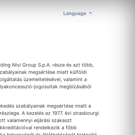
Language
ding Nivi Group S.p.A. része és azt több,
szabályainak megsértése miatt külföldi
zolgáltatás üzemeltetésével, valamint a
pályakoncesszió-jogosultak megbízásából
lekedés szabályainak megsértése miatt a
részlege. A kezelés az 1977. évi strasbourgi
t valamennyi eljárási szakaszt
 akkreditációval rendelkezik a főbb
a helyességét és átláthatóságát biztosító