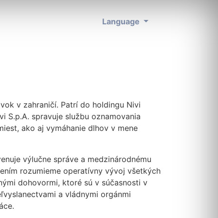
Language
ok v zahraničí. Patrí do holdingu Nivi
vi S.p.A. spravuje službu oznamovania
iest, ako aj vymáhanie dlhov v mene
a venuje výlučne správe a medzinárodnému
dením rozumieme operatívny vývoj všetkých
mi dohovormi, ktoré sú v súčasnosti v
veľvyslanectvami a vládnymi orgánmi
áce.