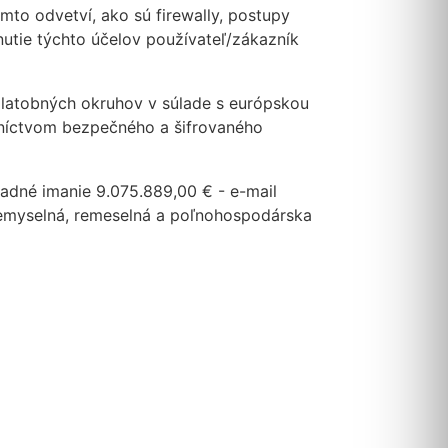
to odvetví, ako sú firewally, postupy
nutie týchto účelov používateľ/zákazník
platobných okruhov v súlade s európskou
dníctvom bezpečného a šifrovaného
ladné imanie 9.075.889,00 € - e-mail
priemyselná, remeselná a poľnohospodárska