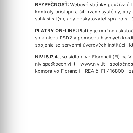
BEZPEČNOSŤ:
Webové stránky používajú t
kontroly prístupu a šifrované systémy, ab
súhlasí s tým, aby poskytovateľ spracoval ú
PLATBY ON-LINE:
Platby je možné uskuto
smernicou PSD2 a pomocou hlavných kredit
spojenia so servermi úverových inštitúcií, 
NIVI S.P.A.,
so sídlom vo Florencii (FI) na
nivispa@pecnivi.it - www.nivi.it - spoločn
komora vo Florencii - REA č. FI-416800 - z