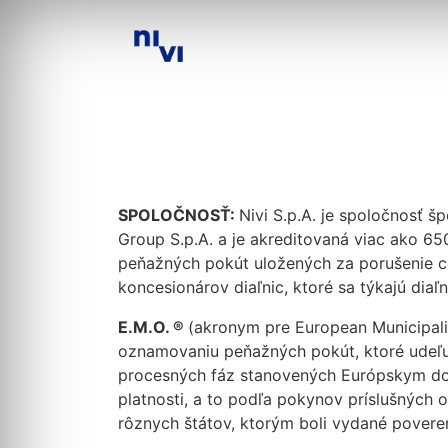
SPOLOČNOSŤ:
Nivi S.p.A. je spoločnosť š
Group S.p.A. a je akreditovaná viac ako 65
peňažných pokút uložených za porušenie c
koncesionárov diaľnic, ktoré sa týkajú dia
E.M.O. ®
(akronym pre European Municipalit
oznamovaniu peňažných pokút, ktoré udeľu
procesných fáz stanovených Európskym doh
platnosti, a to podľa pokynov príslušných 
rôznych štátov, ktorým boli vydané povere