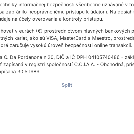
echniky informačnej bezpečnosti všeobecne uznávané v tom
y sa zabránilo neoprávnenému prístupu k údajom. Na dosiah
daje na účely overovania a kontroly prístupu.
čňovať v eurách (€) prostredníctvom hlavných bankových 
ných kariet, ako sú VISA, MasterCard a Maestro, prostre
ktoré zaručuje vysokú úroveň bezpečnosti online transakcií.
 Via O. Da Pordenone n.20, DIČ a IČ DPH 04105740486 - zák
osť zapísaná v registri spoločností C.C.I.A.A. - Obchodná, 
apísaná 30.5.1989.
Späť