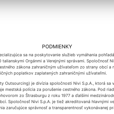
PODMIENKY
pecializujúca sa na poskytovanie služieb vymáhania pohľadáv
0 talianskymi Orgánmi a Verejnými správami. Spoločnosť Ni
estného zákona zahraničným užívateľom zo strany obcí a m
ľničných poplatkov zaplatených zahraničnými užívateľmi.
y Outsourcing) je divízia spoločnosti Nivi S.p.A., ktorá s
je mestská polícia za porušenie cestného zákona. Pod ria
ovorom zo Štrasburgu z roku 1977 a ďalšími medzinárodný
obcí. Spoločnosť Nivi S.p.A. je tiež akreditovaná hlavnými 
nia zaručujúce správnosť a transparentnosť vykonávanej pr